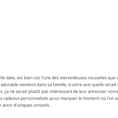
Ajoutez un commentaire
il y a 5 ans
lle date, est bien sûr l’une des merveilleuses nouvelles que
adorable membre dans sa famille, à votre avis quelle serait
is, ça ne serait plutôt pas intéressant de leur annoncer vot
es cadeaux personnalisés pour marquer le moment où l’on ap
z avoir d’uniques conseils.