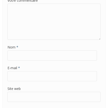
Nom
*
E-mail
*
Site web
Enregistrer mon nom, mon e-mail et mon site dans le
navigateur pour mon prochain commentaire.