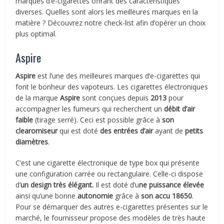
marques d’e-cigarettes offrant des caractéristiques
diverses. Quelles sont alors les meilleures marques en la
matière ? Découvrez notre check-list afin d’opérer un choix
plus optimal.
Aspire
Aspire
est l’une des meilleures marques d’e-cigarettes qui
font le bonheur des vapoteurs. Les cigarettes électroniques
de la marque
Aspire
sont conçues depuis
2013
pour
accompagner les fumeurs qui recherchent un
débit d’air
faible
(tirage serré). Ceci est possible grâce à
son
clearomiseur
qui est doté
des entrées d’air
ayant de
petits
diamètres
.
C’est une cigarette électronique de type box qui présente
une configuration carrée ou rectangulaire. Celle-ci dispose
d’
un design très élégant.
Il est doté d’u
ne puissance élevée
ainsi qu’une bonne
autonomie
grâce à
son accu 18650
.
Pour se démarquer des autres e-cigarettes présentes sur le
marché, le fournisseur propose des modèles de très haute