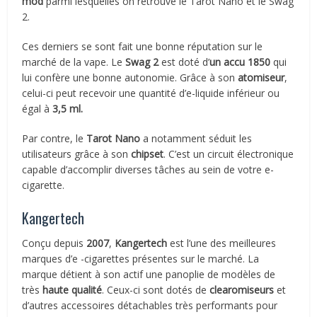
mod
parmi lesquelles on retrouve le Tarot Nano et le Swag
2.
Ces derniers se sont fait une bonne réputation sur le
marché de la vape. Le
Swag 2
est doté d’
un accu 1850
qui
lui confère une bonne autonomie. Grâce à son
atomiseur
,
celui-ci peut recevoir une quantité d’e-liquide inférieur ou
égal à
3,5 ml.
Par contre, le
Tarot Nano
a notamment séduit les
utilisateurs grâce à son
chipset
. C’est un circuit électronique
capable d’accomplir diverses tâches au sein de votre e-
cigarette.
Kangertech
Conçu depuis
2007
,
Kangertech
est l’une des meilleures
marques d’e -cigarettes présentes sur le marché. La
marque détient à son actif une panoplie de modèles de
très
haute qualité
. Ceux-ci sont dotés de
clearomiseurs
et
d’autres accessoires détachables très performants pour