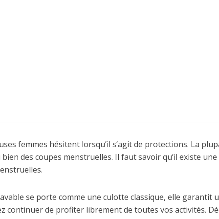
Ajoutez un commentaire
il y a 5 ans
ses femmes hésitent lorsqu’il s’agit de protections. La plu
ien des coupes menstruelles. Il faut savoir qu’il existe un
menstruelles.
lavable se porte comme une culotte classique, elle garantit 
 continuer de profiter librement de toutes vos activités. Déc